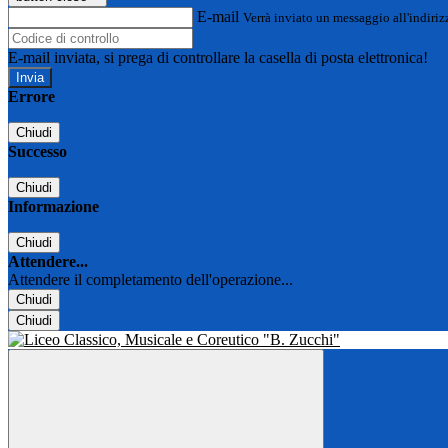
E-mail
Verrà inviato un messaggio all'indirizz
E-mail inviata, si prega di controllare la casella di posta elettronica!
Errore
Chiudi
Successo
Chiudi
Informazione
Chiudi
Attendere...
Attendere il completamento dell'operazione...
Chiudi
Chiudi