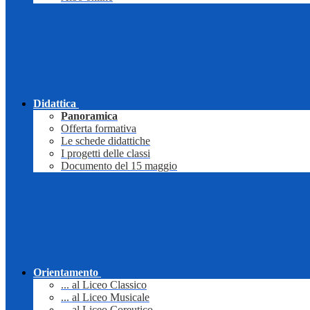
Didattica
Panoramica
Offerta formativa
Le schede didattiche
I progetti delle classi
Documento del 15 maggio
Orientamento
... al Liceo Classico
... al Liceo Musicale
... al Liceo Coreutico