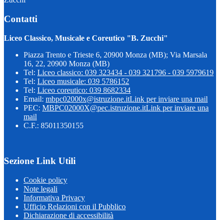
Contatti
Liceo Classico, Musicale e Coreutico "B. Zucchi"
Piazza Trento e Trieste 6, 20900 Monza (MB); Via Marsala
16, 22, 20900 Monza (MB)
Tel:
Liceo classico: 039 323434 - 039 321796 - 039 5979619
Tel:
Liceo musicale: 039 5786152
Tel:
Liceo coreutico: 039 8682334
Email:
mbpc02000x@istruzione.it
Link per inviare una mail
PEC:
MBPC02000X@pec.istruzione.it
Link per inviare una
mail
C.F.: 85011350155
Sezione Link Utili
Cookie policy
Note legali
Informativa Privacy
Ufficio Relazioni con il Pubblico
Dichiarazione di accessibilità