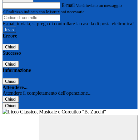
E-mail
Verrà inviato un messaggio
all'indirizzo indicato con le istruzioni necessarie.
E-mail inviata, si prega di controllare la casella di posta elettronica!
Errore
Chiudi
Successo
Chiudi
Informazione
Chiudi
Attendere...
Attendere il completamento dell'operazione...
Chiudi
Chiudi