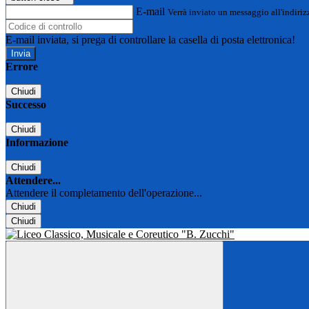
E-mail
Verrà inviato un messaggio all'indirizz
E-mail inviata, si prega di controllare la casella di posta elettronica!
Errore
Chiudi
Successo
Chiudi
Informazione
Chiudi
Attendere...
Attendere il completamento dell'operazione...
Chiudi
Chiudi