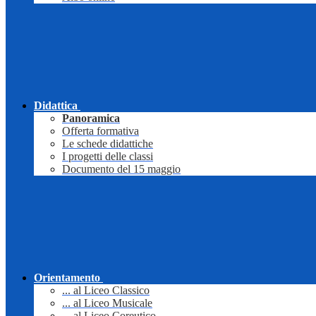
Didattica
Panoramica
Offerta formativa
Le schede didattiche
I progetti delle classi
Documento del 15 maggio
Orientamento
... al Liceo Classico
... al Liceo Musicale
... al Liceo Coreutico