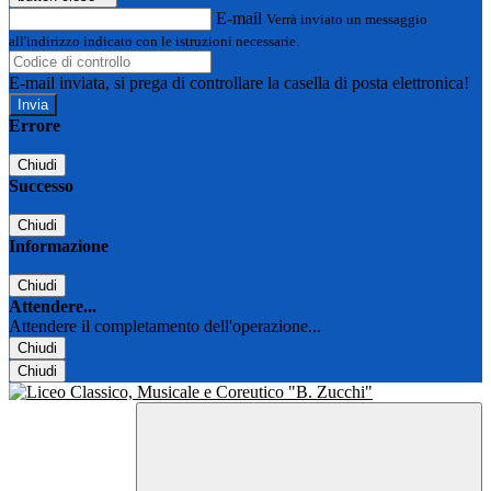
E-mail
Verrà inviato un messaggio
all'indirizzo indicato con le istruzioni necessarie.
E-mail inviata, si prega di controllare la casella di posta elettronica!
Errore
Chiudi
Successo
Chiudi
Informazione
Chiudi
Attendere...
Attendere il completamento dell'operazione...
Chiudi
Chiudi