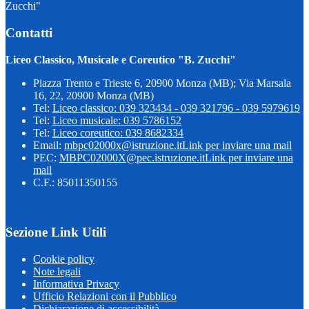
Zucchi"
Contatti
Liceo Classico, Musicale e Coreutico "B. Zucchi"
Piazza Trento e Trieste 6, 20900 Monza (MB); Via Marsala
16, 22, 20900 Monza (MB)
Tel:
Liceo classico: 039 323434 - 039 321796 - 039 5979619
Tel:
Liceo musicale: 039 5786152
Tel:
Liceo coreutico: 039 8682334
Email:
mbpc02000x@istruzione.it
Link per inviare una mail
PEC:
MBPC02000X@pec.istruzione.it
Link per inviare una
mail
C.F.: 85011350155
Sezione Link Utili
Cookie policy
Note legali
Informativa Privacy
Ufficio Relazioni con il Pubblico
Dichiarazione di accessibilità