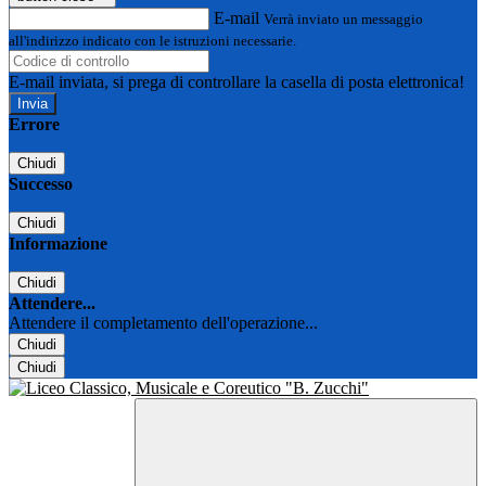
E-mail
Verrà inviato un messaggio
all'indirizzo indicato con le istruzioni necessarie.
E-mail inviata, si prega di controllare la casella di posta elettronica!
Errore
Chiudi
Successo
Chiudi
Informazione
Chiudi
Attendere...
Attendere il completamento dell'operazione...
Chiudi
Chiudi