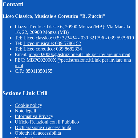
Contatti
Liceo Classico, Musicale e Coreutico "B. Zucchi"
Piazza Trento e Trieste 6, 20900 Monza (MB); Via Marsala
16, 22, 20900 Monza (MB)
Tel:
Liceo classico: 039 323434 - 039 321796 - 039 5979619
Tel:
Liceo musicale: 039 5786152
Tel:
Liceo coreutico: 039 8682334
Email:
mbpc02000x@istruzione.it
Link per inviare una mail
PEC:
MBPC02000X@pec.istruzione.it
Link per inviare una
mail
C.F.: 85011350155
Sezione Link Utili
Cookie policy
Note legali
Informativa Privacy
Ufficio Relazioni con il Pubblico
Dichiarazione di accessibilità
Obiettivi di accessibilità