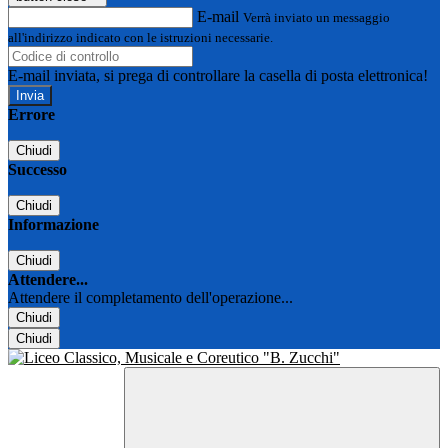
E-mail
Verrà inviato un messaggio
all'indirizzo indicato con le istruzioni necessarie.
E-mail inviata, si prega di controllare la casella di posta elettronica!
Errore
Chiudi
Successo
Chiudi
Informazione
Chiudi
Attendere...
Attendere il completamento dell'operazione...
Chiudi
Chiudi