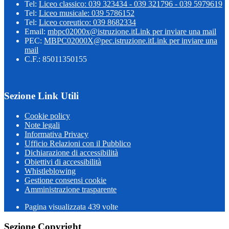
Tel:
Liceo classico: 039 323434 - 039 321796 - 039 5979619
Tel:
Liceo musicale: 039 5786152
Tel:
Liceo coreutico: 039 8682334
Email:
mbpc02000x@istruzione.it
Link per inviare una mail
PEC:
MBPC02000X@pec.istruzione.it
Link per inviare una
mail
C.F.: 85011350155
Sezione Link Utili
Cookie policy
Note legali
Informativa Privacy
Ufficio Relazioni con il Pubblico
Dichiarazione di accessibilità
Obiettivi di accessibilità
Whistleblowing
Gestione consensi cookie
Amministrazione trasparente
Pagina visualizzata
439
volte
Sezione Copyright