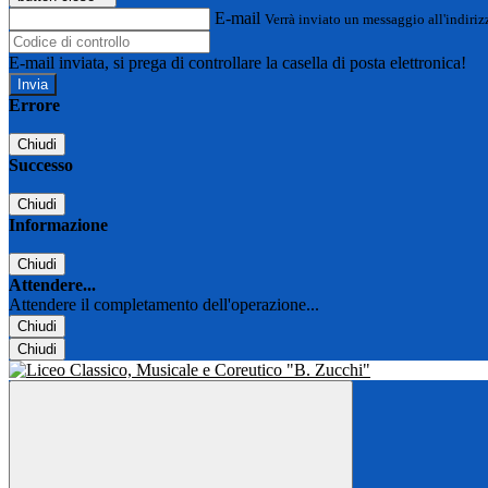
E-mail
Verrà inviato un messaggio all'indirizz
E-mail inviata, si prega di controllare la casella di posta elettronica!
Errore
Chiudi
Successo
Chiudi
Informazione
Chiudi
Attendere...
Attendere il completamento dell'operazione...
Chiudi
Chiudi