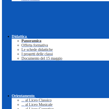
Didattica
Panoramica
Offerta formativa
Le schede didattiche
I progetti delle classi
Documento del 15 maggio
Orientamento
... al Liceo Classico
... al Liceo Musicale
... al Liceo Coreutico