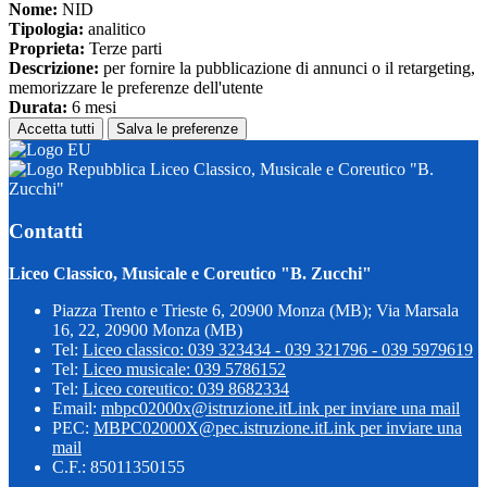
Nome:
NID
Tipologia:
analitico
Proprieta:
Terze parti
Descrizione:
per fornire la pubblicazione di annunci o il retargeting,
memorizzare le preferenze dell'utente
Durata:
6 mesi
Accetta tutti
Salva le preferenze
Liceo Classico, Musicale e Coreutico "B.
Zucchi"
Contatti
Liceo Classico, Musicale e Coreutico "B. Zucchi"
Piazza Trento e Trieste 6, 20900 Monza (MB); Via Marsala
16, 22, 20900 Monza (MB)
Tel:
Liceo classico: 039 323434 - 039 321796 - 039 5979619
Tel:
Liceo musicale: 039 5786152
Tel:
Liceo coreutico: 039 8682334
Email:
mbpc02000x@istruzione.it
Link per inviare una mail
PEC:
MBPC02000X@pec.istruzione.it
Link per inviare una
mail
C.F.: 85011350155