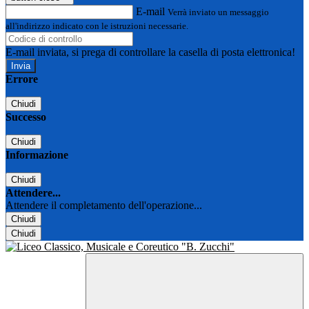
E-mail
Verrà inviato un messaggio
all'indirizzo indicato con le istruzioni necessarie.
E-mail inviata, si prega di controllare la casella di posta elettronica!
Errore
Chiudi
Successo
Chiudi
Informazione
Chiudi
Attendere...
Attendere il completamento dell'operazione...
Chiudi
Chiudi