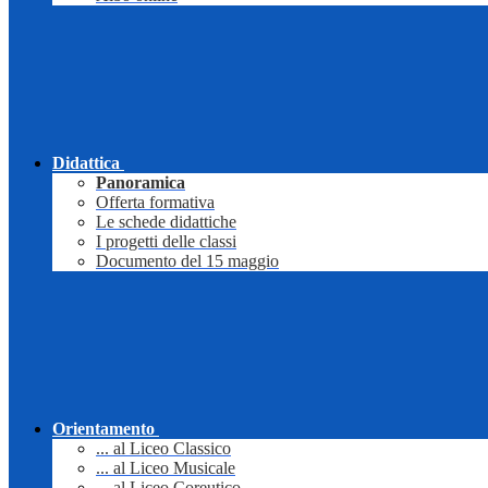
Didattica
Panoramica
Offerta formativa
Le schede didattiche
I progetti delle classi
Documento del 15 maggio
Orientamento
... al Liceo Classico
... al Liceo Musicale
... al Liceo Coreutico