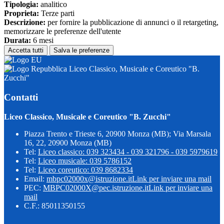
Tipologia:
analitico
Proprieta:
Terze parti
Descrizione:
per fornire la pubblicazione di annunci o il retargeting,
memorizzare le preferenze dell'utente
Durata:
6 mesi
Accetta tutti
Salva le preferenze
Liceo Classico, Musicale e Coreutico "B.
Zucchi"
Contatti
Liceo Classico, Musicale e Coreutico "B. Zucchi"
Piazza Trento e Trieste 6, 20900 Monza (MB); Via Marsala
16, 22, 20900 Monza (MB)
Tel:
Liceo classico: 039 323434 - 039 321796 - 039 5979619
Tel:
Liceo musicale: 039 5786152
Tel:
Liceo coreutico: 039 8682334
Email:
mbpc02000x@istruzione.it
Link per inviare una mail
PEC:
MBPC02000X@pec.istruzione.it
Link per inviare una
mail
C.F.: 85011350155