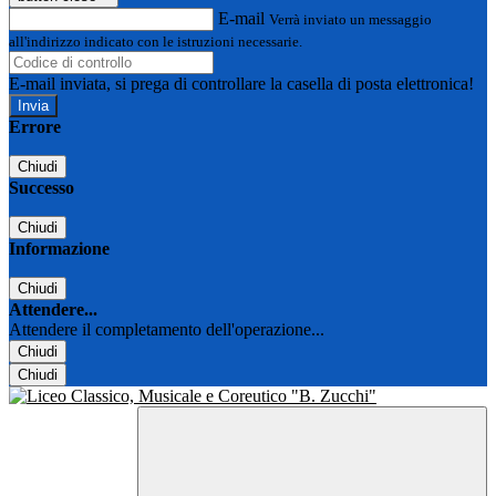
E-mail
Verrà inviato un messaggio
all'indirizzo indicato con le istruzioni necessarie.
E-mail inviata, si prega di controllare la casella di posta elettronica!
Errore
Chiudi
Successo
Chiudi
Informazione
Chiudi
Attendere...
Attendere il completamento dell'operazione...
Chiudi
Chiudi