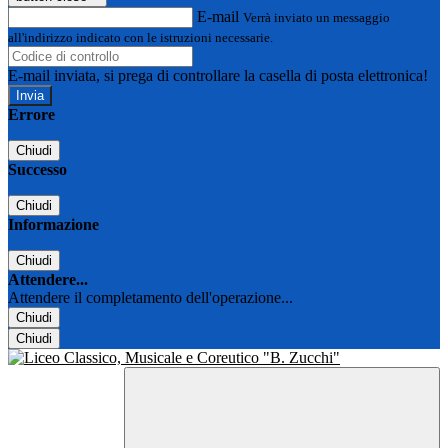
E-mail
Verrà inviato un messaggio
all'indirizzo indicato con le istruzioni necessarie.
E-mail inviata, si prega di controllare la casella di posta elettronica!
Errore
Chiudi
Successo
Chiudi
Informazione
Chiudi
Attendere...
Attendere il completamento dell'operazione...
Chiudi
Chiudi