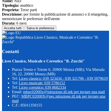
Nome:
NID
Tipologia:
analitico
Proprieta:
Terze parti
Descrizione:
per fornire la pubblicazione di annunci o il retargeting,
memorizzare le preferenze dell'utente
Durata:
6 mesi
Accetta tutti
Salva le preferenze
Liceo Classico, Musicale e Coreutico "B.
Zucchi"
Contatti
Liceo Classico, Musicale e Coreutico "B. Zucchi"
Piazza Trento e Trieste 6, 20900 Monza (MB); Via Marsala
16, 22, 20900 Monza (MB)
Tel:
Liceo classico: 039 323434 - 039 321796 - 039 5979619
Tel:
Liceo musicale: 039 5786152
Tel:
Liceo coreutico: 039 8682334
Email:
mbpc02000x@istruzione.it
Link per inviare una mail
PEC:
MBPC02000X@pec.istruzione.it
Link per inviare una
mail
C.F.: 85011350155