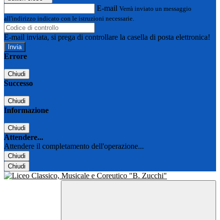
E-mail
Verrà inviato un messaggio
all'indirizzo indicato con le istruzioni necessarie.
E-mail inviata, si prega di controllare la casella di posta elettronica!
Errore
Chiudi
Successo
Chiudi
Informazione
Chiudi
Attendere...
Attendere il completamento dell'operazione...
Chiudi
Chiudi