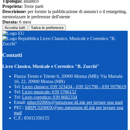
Tipologia:
analitico
Proprieta:
Terze parti
Descrizione:
per fornire la pubblicazione di annunci o il retargeting,
memorizzare le preferenze dell'utente
Durata:
6 mesi
Accetta tutti
Salva le preferenze
Liceo Classico, Musicale e Coreutico "B.
Zucchi"
Contatti
Liceo Classico, Musicale e Coreutico "B. Zucchi"
Piazza Trento e Trieste 6, 20900 Monza (MB); Via Marsala
16, 22, 20900 Monza (MB)
Tel:
Liceo classico: 039 323434 - 039 321796 - 039 5979619
Tel:
Liceo musicale: 039 5786152
Tel:
Liceo coreutico: 039 8682334
Email:
mbpc02000x@istruzione.it
Link per inviare una mail
PEC:
MBPC02000X@pec.istruzione.it
Link per inviare una
mail
C.F.: 85011350155