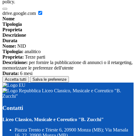
policy.
drive.google.com
Nome
Tipologia
Proprieta
Descrizione
Durata
Nome:
NID
Tipologia:
analitico
Proprieta:
Terze parti
Descrizione:
per fornire la pubblicazione di annunci o il retargeting,
memorizzare le preferenze dell'utente
Durata:
6 mesi
Accetta tutti
Salva le preferenze
Liceo Classico, Musicale e Coreutico "B.
Zucchi"
Contatti
Liceo Classico, Musicale e Coreutico "B. Zucchi"
Piazza Trento e Trieste 6, 20900 Monza (MB); Via Marsala
16, 22, 20900 Monza (MB)