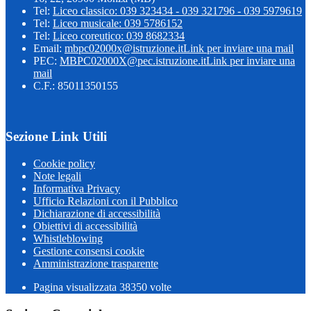
Tel:
Liceo classico: 039 323434 - 039 321796 - 039 5979619
Tel:
Liceo musicale: 039 5786152
Tel:
Liceo coreutico: 039 8682334
Email:
mbpc02000x@istruzione.it
Link per inviare una mail
PEC:
MBPC02000X@pec.istruzione.it
Link per inviare una
mail
C.F.: 85011350155
Sezione Link Utili
Cookie policy
Note legali
Informativa Privacy
Ufficio Relazioni con il Pubblico
Dichiarazione di accessibilità
Obiettivi di accessibilità
Whistleblowing
Gestione consensi cookie
Amministrazione trasparente
Pagina visualizzata
38350
volte