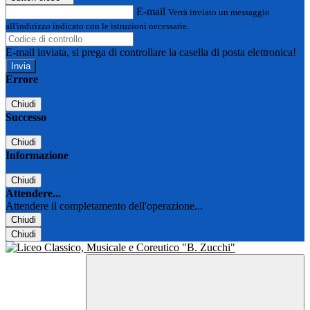
E-mail
Verrà inviato un messaggio
all'indirizzo indicato con le istruzioni necessarie.
E-mail inviata, si prega di controllare la casella di posta elettronica!
Errore
Chiudi
Successo
Chiudi
Informazione
Chiudi
Attendere...
Attendere il completamento dell'operazione...
Chiudi
Chiudi