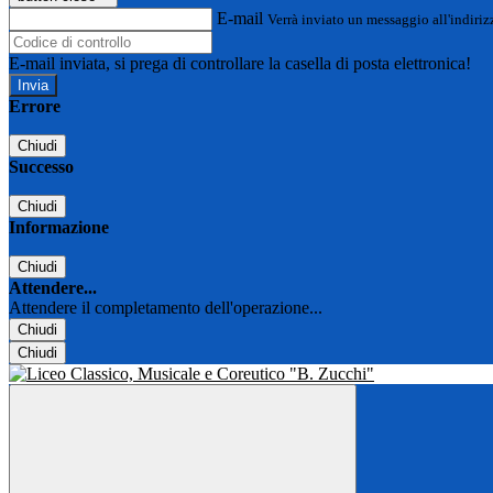
E-mail
Verrà inviato un messaggio all'indirizz
E-mail inviata, si prega di controllare la casella di posta elettronica!
Errore
Chiudi
Successo
Chiudi
Informazione
Chiudi
Attendere...
Attendere il completamento dell'operazione...
Chiudi
Chiudi