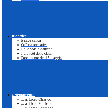
Didattica
Panoramica
Offerta formativa
Le schede didattiche
I progetti delle classi
Documento del 15 maggio
Orientamento
... al Liceo Classico
... al Liceo Musicale
... al Liceo Coreutico