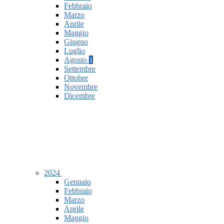
Febbraio
Marzo
Aprile
Maggio
Giugno
Luglio
Agosto
1
Settembre
Ottobre
Novembre
Dicembre
2024
Gennaio
Febbraio
Marzo
Aprile
Maggio