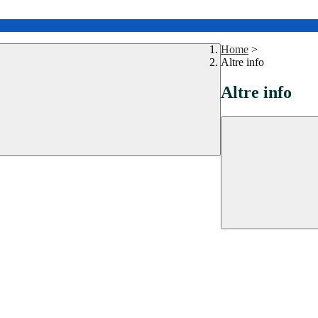
Home
>
Altre info
Altre info