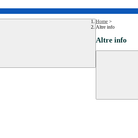
Home
>
Altre info
Altre info