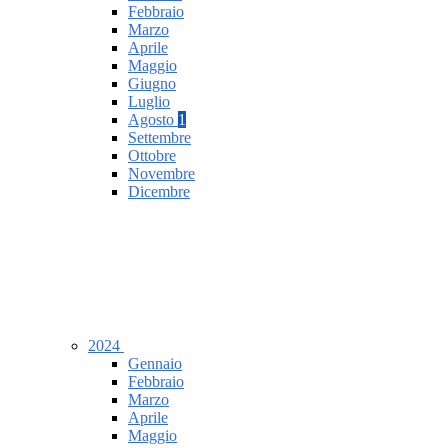
Febbraio
Marzo
Aprile
Maggio
Giugno
Luglio
Agosto
1
Settembre
Ottobre
Novembre
Dicembre
2024
Gennaio
Febbraio
Marzo
Aprile
Maggio