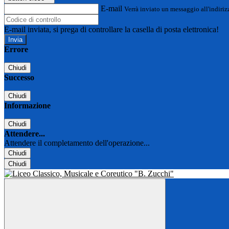
E-mail
Verrà inviato un messaggio all'indirizz
E-mail inviata, si prega di controllare la casella di posta elettronica!
Errore
Chiudi
Successo
Chiudi
Informazione
Chiudi
Attendere...
Attendere il completamento dell'operazione...
Chiudi
Chiudi