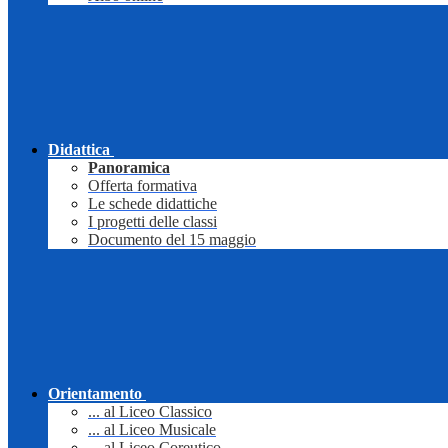
Didattica
Panoramica
Offerta formativa
Le schede didattiche
I progetti delle classi
Documento del 15 maggio
Orientamento
... al Liceo Classico
... al Liceo Musicale
... al Liceo Coreutico