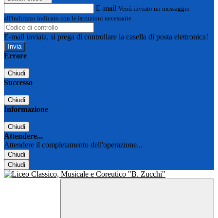
E-mail
Verrà inviato un messaggio
all'indirizzo indicato con le istruzioni necessarie.
E-mail inviata, si prega di controllare la casella di posta elettronica!
Errore
Chiudi
Successo
Chiudi
Informazione
Chiudi
Attendere...
Attendere il completamento dell'operazione...
Chiudi
Chiudi