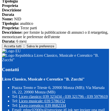
Tipologia
Proprieta
Descrizione
Durata
Nome:
NID
Tipologia:
analitico
Proprieta:
Terze parti
Descrizione:
per fornire la pubblicazione di annunci o il retargeting,
memorizzare le preferenze dell'utente
Durata:
6 mesi
Accetta tutti
Salva le preferenze
Liceo Classico, Musicale e Coreutico "B.
Zucchi"
Contatti
Liceo Classico, Musicale e Coreutico "B. Zucchi"
Piazza Trento e Trieste 6, 20900 Monza (MB); Via Marsala
16, 22, 20900 Monza (MB)
Tel:
Liceo classico: 039 323434 - 039 321796 - 039 5979619
Tel:
Liceo musicale: 039 5786152
Tel:
Liceo coreutico: 039 8682334
Email:
mbpc02000x@istruzione.it
Link per inviare una mail