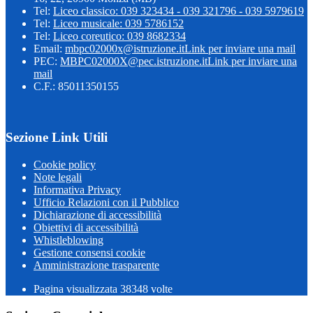
Tel:
Liceo classico: 039 323434 - 039 321796 - 039 5979619
Tel:
Liceo musicale: 039 5786152
Tel:
Liceo coreutico: 039 8682334
Email:
mbpc02000x@istruzione.it
Link per inviare una mail
PEC:
MBPC02000X@pec.istruzione.it
Link per inviare una
mail
C.F.: 85011350155
Sezione Link Utili
Cookie policy
Note legali
Informativa Privacy
Ufficio Relazioni con il Pubblico
Dichiarazione di accessibilità
Obiettivi di accessibilità
Whistleblowing
Gestione consensi cookie
Amministrazione trasparente
Pagina visualizzata
38348
volte