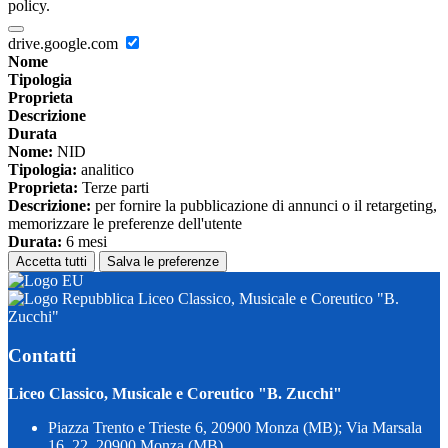
policy.
drive.google.com
Nome
Tipologia
Proprieta
Descrizione
Durata
Nome:
NID
Tipologia:
analitico
Proprieta:
Terze parti
Descrizione:
per fornire la pubblicazione di annunci o il retargeting,
memorizzare le preferenze dell'utente
Durata:
6 mesi
Accetta tutti
Salva le preferenze
Liceo Classico, Musicale e Coreutico "B.
Zucchi"
Contatti
Liceo Classico, Musicale e Coreutico "B. Zucchi"
Piazza Trento e Trieste 6, 20900 Monza (MB); Via Marsala
16, 22, 20900 Monza (MB)