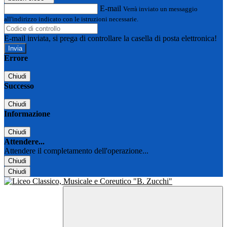
E-mail
Verrà inviato un messaggio
all'indirizzo indicato con le istruzioni necessarie.
E-mail inviata, si prega di controllare la casella di posta elettronica!
Errore
Chiudi
Successo
Chiudi
Informazione
Chiudi
Attendere...
Attendere il completamento dell'operazione...
Chiudi
Chiudi