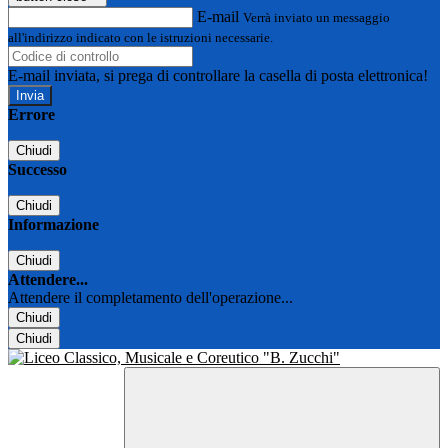
E-mail
Verrà inviato un messaggio
all'indirizzo indicato con le istruzioni necessarie.
E-mail inviata, si prega di controllare la casella di posta elettronica!
Errore
Chiudi
Successo
Chiudi
Informazione
Chiudi
Attendere...
Attendere il completamento dell'operazione...
Chiudi
Chiudi