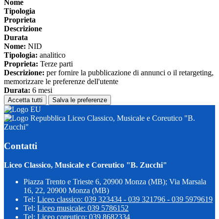
Nome
Tipologia
Proprieta
Descrizione
Durata
Nome:
NID
Tipologia:
analitico
Proprieta:
Terze parti
Descrizione:
per fornire la pubblicazione di annunci o il retargeting,
memorizzare le preferenze dell'utente
Durata:
6 mesi
Accetta tutti
Salva le preferenze
Liceo Classico, Musicale e Coreutico "B.
Zucchi"
Contatti
Liceo Classico, Musicale e Coreutico "B. Zucchi"
Piazza Trento e Trieste 6, 20900 Monza (MB); Via Marsala
16, 22, 20900 Monza (MB)
Tel:
Liceo classico: 039 323434 - 039 321796 - 039 5979619
Tel:
Liceo musicale: 039 5786152
Tel:
Liceo coreutico: 039 8682334