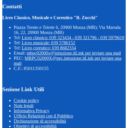
Contatti
Liceo Classico, Musicale e Coreutico "B. Zucchi"
Piazza Trento e Trieste 6, 20900 Monza (MB); Via Marsala
16, 22, 20900 Monza (MB)
Tel:
Liceo classico: 039 323434 - 039 321796 - 039 5979619
Tel:
Liceo musicale: 039 5786152
Tel:
Liceo coreutico: 039 8682334
Email:
mbpc02000x@istruzione.it
Link per inviare una mail
PEC:
MBPC02000X@pec.istruzione.it
Link per inviare una
mail
C.F.: 85011350155
Sezione Link Utili
Cookie policy
Note legali
Informativa Privacy
Ufficio Relazioni con il Pubblico
Dichiarazione di accessibilità
Obiettivi di accessibilità