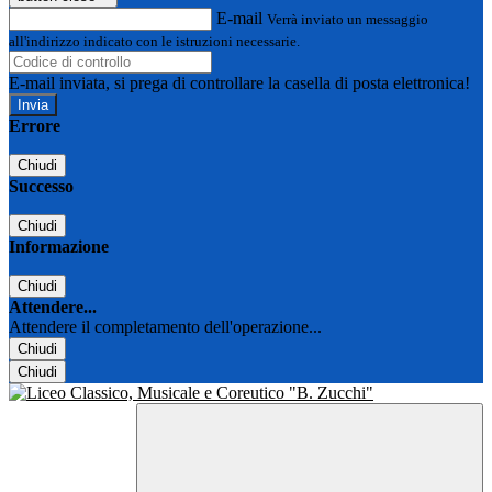
E-mail
Verrà inviato un messaggio
all'indirizzo indicato con le istruzioni necessarie.
E-mail inviata, si prega di controllare la casella di posta elettronica!
Errore
Chiudi
Successo
Chiudi
Informazione
Chiudi
Attendere...
Attendere il completamento dell'operazione...
Chiudi
Chiudi