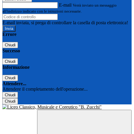
E-mail
Verrà inviato un messaggio
all'indirizzo indicato con le istruzioni necessarie.
E-mail inviata, si prega di controllare la casella di posta elettronica!
Errore
Chiudi
Successo
Chiudi
Informazione
Chiudi
Attendere...
Attendere il completamento dell'operazione...
Chiudi
Chiudi