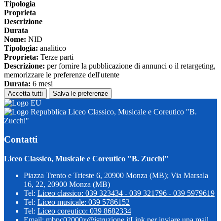
Tipologia
Proprieta
Descrizione
Durata
Nome:
NID
Tipologia:
analitico
Proprieta:
Terze parti
Descrizione:
per fornire la pubblicazione di annunci o il retargeting,
memorizzare le preferenze dell'utente
Durata:
6 mesi
Accetta tutti
Salva le preferenze
Liceo Classico, Musicale e Coreutico "B.
Zucchi"
Contatti
Liceo Classico, Musicale e Coreutico "B. Zucchi"
Piazza Trento e Trieste 6, 20900 Monza (MB); Via Marsala
16, 22, 20900 Monza (MB)
Tel:
Liceo classico: 039 323434 - 039 321796 - 039 5979619
Tel:
Liceo musicale: 039 5786152
Tel:
Liceo coreutico: 039 8682334
Email:
mbpc02000x@istruzione.it
Link per inviare una mail