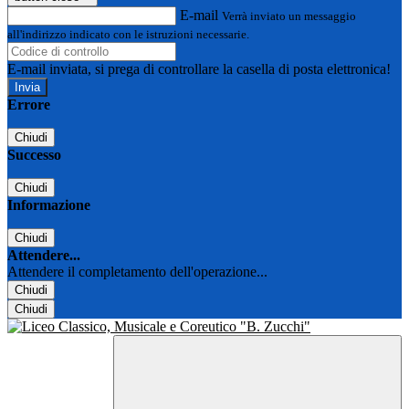
E-mail
Verrà inviato un messaggio
all'indirizzo indicato con le istruzioni necessarie.
E-mail inviata, si prega di controllare la casella di posta elettronica!
Errore
Chiudi
Successo
Chiudi
Informazione
Chiudi
Attendere...
Attendere il completamento dell'operazione...
Chiudi
Chiudi