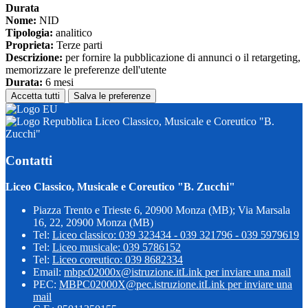
Durata
Nome:
NID
Tipologia:
analitico
Proprieta:
Terze parti
Descrizione:
per fornire la pubblicazione di annunci o il retargeting,
memorizzare le preferenze dell'utente
Durata:
6 mesi
Accetta tutti
Salva le preferenze
Liceo Classico, Musicale e Coreutico "B.
Zucchi"
Contatti
Liceo Classico, Musicale e Coreutico "B. Zucchi"
Piazza Trento e Trieste 6, 20900 Monza (MB); Via Marsala
16, 22, 20900 Monza (MB)
Tel:
Liceo classico: 039 323434 - 039 321796 - 039 5979619
Tel:
Liceo musicale: 039 5786152
Tel:
Liceo coreutico: 039 8682334
Email:
mbpc02000x@istruzione.it
Link per inviare una mail
PEC:
MBPC02000X@pec.istruzione.it
Link per inviare una
mail