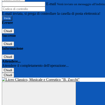
E-mail
Verrà inviato un messaggio all'indirizz
E-mail inviata, si prega di controllare la casella di posta elettronica!
Errore
Chiudi
Successo
Chiudi
Informazione
Chiudi
Attendere...
Attendere il completamento dell'operazione...
Chiudi
Chiudi