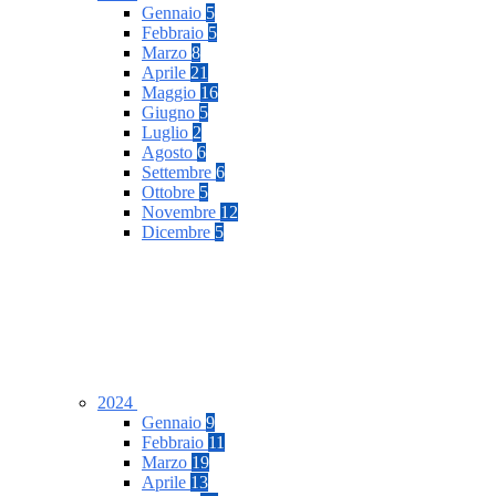
Gennaio
5
Febbraio
5
Marzo
8
Aprile
21
Maggio
16
Giugno
5
Luglio
2
Agosto
6
Settembre
6
Ottobre
5
Novembre
12
Dicembre
5
2024
Gennaio
9
Febbraio
11
Marzo
19
Aprile
13