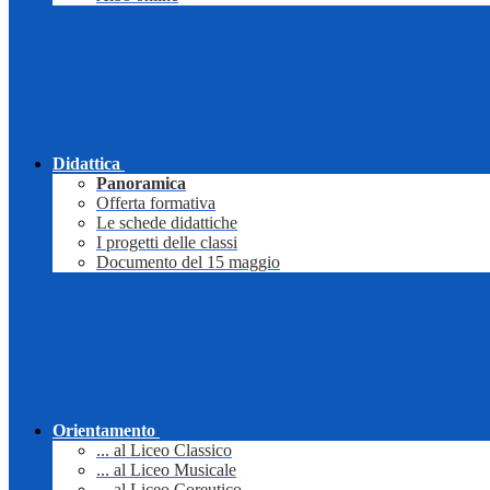
Didattica
Panoramica
Offerta formativa
Le schede didattiche
I progetti delle classi
Documento del 15 maggio
Orientamento
... al Liceo Classico
... al Liceo Musicale
... al Liceo Coreutico